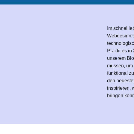
Im schnellleb
Webdesign s
technologisc
Practices i
unserem Blog
müssen, um 
funktional z
den neueste
inspirieren,
bringen kön