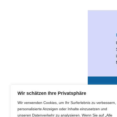
Wir schätzen Ihre Privatsphäre
© 2026 All Rights Reserved
Wir verwenden Cookies, um Ihr Surferlebnis zu verbessern,
design by Homepage Design Ratingen
personalisierte Anzeigen oder Inhalte einzusetzen und
unseren Datenverkehr zu analysieren. Wenn Sie auf „Alle