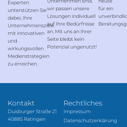
Unternehmen sind,
heute
Experten
wir passen unsere
für ein
unterstützen Sie
Lösungen individuell
unverbindli
dabei, Ihre
auf Ihre Bedürfnisse
Beratungsg
Unternehmensziele
an. Mit uns an Ihrer
mit innovativen
Seite bleibt kein
und
Potenzial ungenutzt!
wirkungsvollen
Medienstrategien
zu erreichen.
Kontakt
Rechtliches
Duisburger Straße 21
Impressum
40885 Ratingen
Datenschutzerklärung