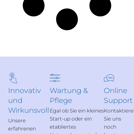
Innovativ
Wartung &
Online
und
Pflege
Support
Wirkunsvoll
Egal ob Sie ein kleines
Kontaktier
Start-up oder ein
Sie uns
Unsere
etabliertes
noch
erfahrenen