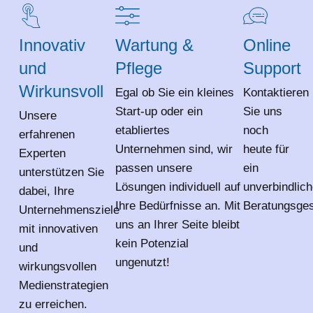
Innovativ
Wartung &
Online
und
Pflege
Support
Wirkunsvoll
Egal ob Sie ein kleines
Kontaktieren
Start-up oder ein
Sie uns
Unsere
etabliertes
noch
erfahrenen
Unternehmen sind, wir
heute für
Experten
passen unsere
ein
unterstützen Sie
Lösungen individuell auf
unverbindlic
dabei, Ihre
Ihre Bedürfnisse an. Mit
Beratungsges
Unternehmensziele
uns an Ihrer Seite bleibt
mit innovativen
kein Potenzial
und
ungenutzt!
wirkungsvollen
Medienstrategien
zu erreichen.