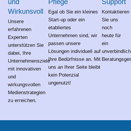
und
Pflege
Support
Wirkunsvoll
Egal ob Sie ein kleines
Kontaktieren
Start-up oder ein
Sie uns
Unsere
etabliertes
noch
erfahrenen
Unternehmen sind, wir
heute für
Experten
passen unsere
ein
unterstützen Sie
Lösungen individuell auf
unverbindlic
dabei, Ihre
Ihre Bedürfnisse an. Mit
Beratungsges
Unternehmensziele
uns an Ihrer Seite bleibt
mit innovativen
kein Potenzial
und
ungenutzt!
wirkungsvollen
Medienstrategien
zu erreichen.