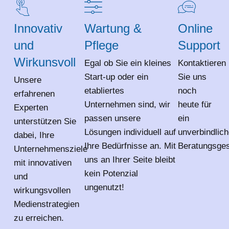
Innovativ
Wartung &
Online
und
Pflege
Support
Wirkunsvoll
Egal ob Sie ein kleines
Kontaktieren
Start-up oder ein
Sie uns
Unsere
etabliertes
noch
erfahrenen
Unternehmen sind, wir
heute für
Experten
passen unsere
ein
unterstützen Sie
Lösungen individuell auf
unverbindlic
dabei, Ihre
Ihre Bedürfnisse an. Mit
Beratungsges
Unternehmensziele
uns an Ihrer Seite bleibt
mit innovativen
kein Potenzial
und
ungenutzt!
wirkungsvollen
Medienstrategien
zu erreichen.